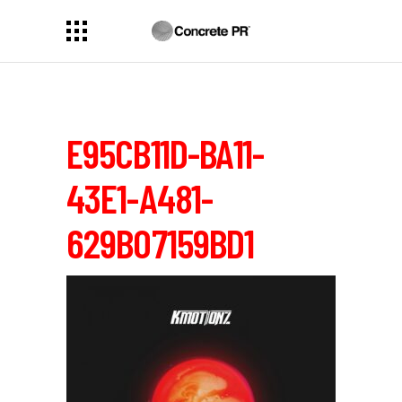
E95CB11D-BA11-
43E1-A481-
629B07159BD1